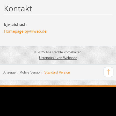
Kontakt
bjv-aichach
Homepage
-bjv@web
.de
© 2025 Alle Rechte vorbehalten.
Unterstützt von Webnode
Anzeigen:
Mobile Version
|
Standard Version